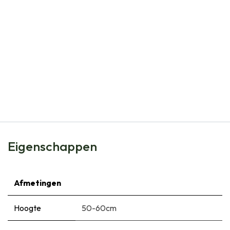
Natural Bulbs
Tulipa Big Love - BIO
€
6,99
Eigenschappen
Afmetingen
Hoogte
50-60cm