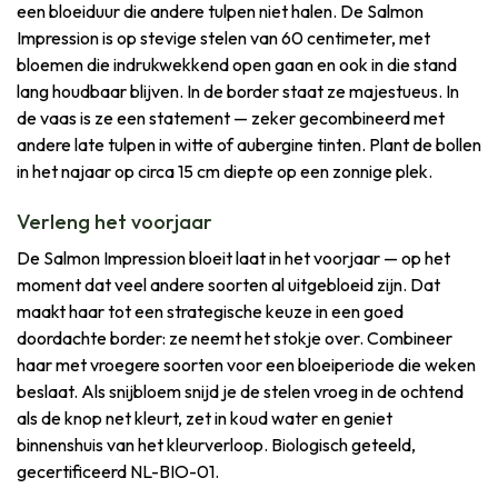
een bloeiduur die andere tulpen niet halen. De Salmon
Impression is op stevige stelen van 60 centimeter, met
bloemen die indrukwekkend open gaan en ook in die stand
lang houdbaar blijven. In de border staat ze majestueus. In
de vaas is ze een statement — zeker gecombineerd met
andere late tulpen in witte of aubergine tinten. Plant de bollen
in het najaar op circa 15 cm diepte op een zonnige plek.
Verleng het voorjaar
De Salmon Impression bloeit laat in het voorjaar — op het
moment dat veel andere soorten al uitgebloeid zijn. Dat
maakt haar tot een strategische keuze in een goed
doordachte border: ze neemt het stokje over. Combineer
haar met vroegere soorten voor een bloeiperiode die weken
beslaat. Als snijbloem snijd je de stelen vroeg in de ochtend
als de knop net kleurt, zet in koud water en geniet
binnenshuis van het kleurverloop. Biologisch geteeld,
gecertificeerd NL-BIO-01.