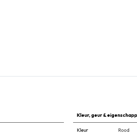
Natural Bulbs
Dahlia Arabian Night - BIO
€
5,95
Kleur, geur & eigenschap
Kleur
Rood