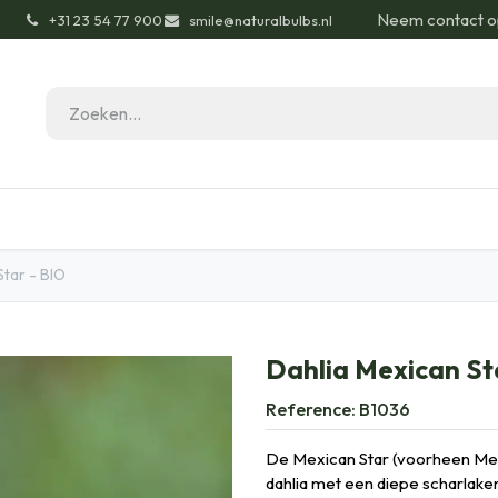
Neem contact o
͏
+31 23 54 77 900
smile@naturalbulbs.nl
gisch
Contact
Blog
Tuintips
Onze Pas
Star - BIO
Dahlia Mexican St
Reference:
B1036
De Mexican Star (voorheen Mex
dahlia met een diepe scharlaken