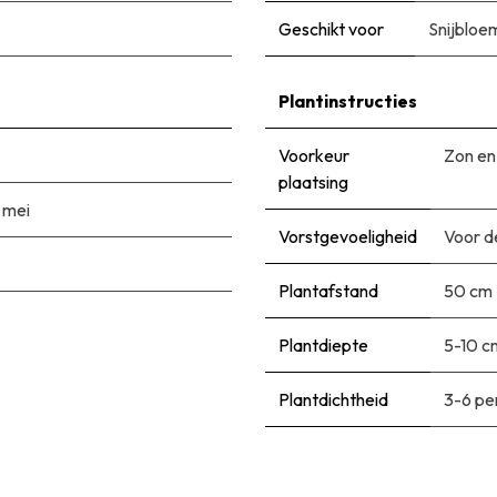
Geschikt voor
Snijbloe
Plantinstructies
Voorkeur
Zon en
plaatsing
|
mei
Vorstgevoeligheid
Voor d
Plantafstand
50 cm
Plantdiepte
5-10 c
Plantdichtheid
3-6 pe