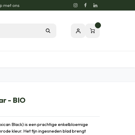
p met ons
0
sie voor de Natuur
Relatiegeschenken
ar - BIO
ican Black) is een prachtige enkelbloemige
rode kleur. Het fijn ingesneden blad brengt