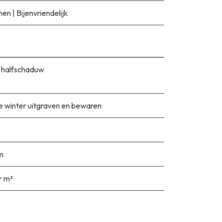
men
|
Bijenvriendelijk
 halfschaduw
e winter uitgraven en bewaren
m
r m²