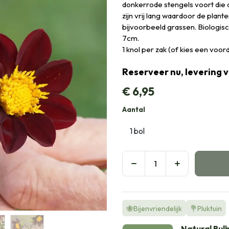
donkerrode stengels voort die
zijn vrij lang waardoor de plan
bijvoorbeeld grassen. Biologi
7cm.
1 knol per zak (of kies een voo
Reserveer nu, levering 
€
6,95
Aantal
🐝Bijenvriendelijk
💐Pluktuin
Natural Bul