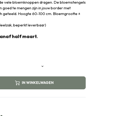
 de vele bloemknoppen dragen. De bloemstengels
ten goed te mengen zijn in jouw border met
sch geteeld. Hoogte 60-100 cm. Bloemgrootte ±
rdeelzak, beperkt leverbaar)
vanaf half maart.
IN WINKELWAGEN
bs