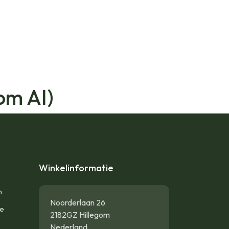
om AI)
Winkelinformatie
n
Noorderlaan 26
te
2182GZ Hillegom
Nederland