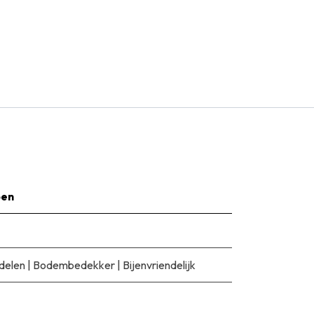
pen
delen
|
Bodembedekker
|
Bijenvriendelijk