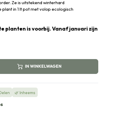
rder. Ze is uitstekend winterhard
plant in 1 lt pot met volop ecologisch
e planten is voorbij. Vanaf januari zijn
IN WINKELWAGEN
 Delen
🌿 Inheems
bs