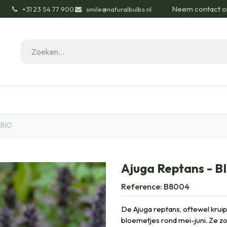
Neem contact o
͏
+31 23 54 77 900
smile@naturalbulbs.nl
gisch
Contact
Blog
Tuintips
Onze Pas
 BIO
Ajuga Reptans - B
Reference:
B8004
De Ajuga reptans, oftewel krui
bloemetjes rond mei-juni. Ze z