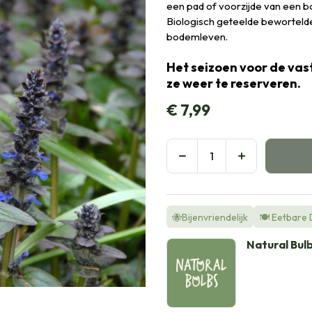
een pad of voorzijde van een bo
Biologisch geteelde bewortelde 
bodemleven.
Het seizoen voor de vast
ze weer te reserveren.
€
7,99
🐝Bijenvriendelijk
🍽️ Eetbare
Natural Bul