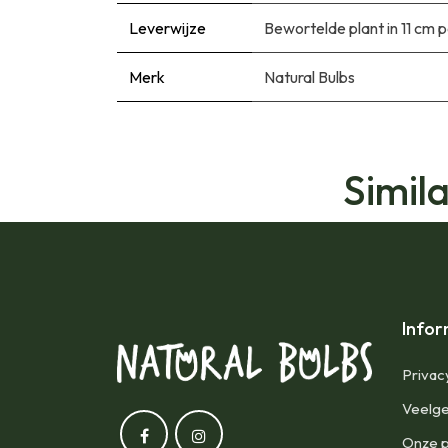
Leverwijze
Bewortelde plant in 11 cm 
Merk
Natural Bulbs
Simil
Infor
Privac
Veelge
Onze p