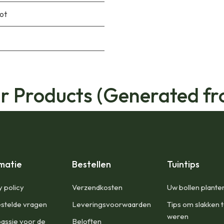
pot
ar Products (Generated fr
matie
Bestellen
Tuintips
y policy
Verzendkosten
Uw bollen plante
stelde vragen
Leveringsvoorwaarden
Tips om slakken 
weren
assie voor de
Beloften