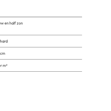
w en half zon
hard
 cm
er m²