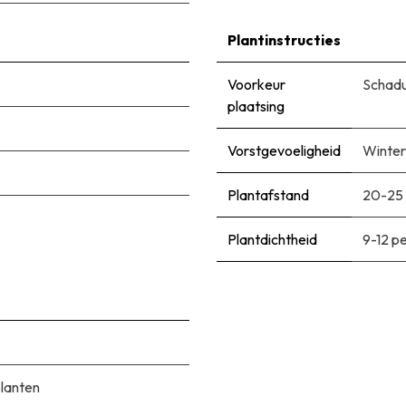
Plantinstructies
Voorkeur
Schadu
plaatsing
Vorstgevoeligheid
Winter
Plantafstand
20-25
Plantdichtheid
9-12 p
planten