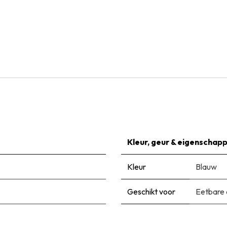
Natural Bulbs
Dropplant - Agastache Blue Fortune - BIO
€
7,99
Kleur, geur & eigenschap
Kleur
Blauw
Geschikt voor
Eetbare 