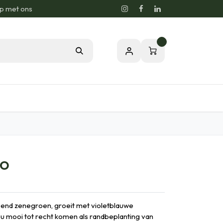
p met ons
0
sie voor de Natuur
Relatiegeschenken
IO
pend zenegroen, groeit met violetblauwe
ou mooi tot recht komen als randbeplanting van