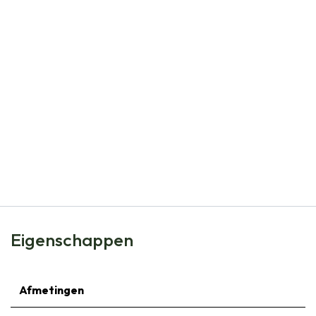
Natural Bulbs
Daslook - Allium Ursinum - BIO
€
8,99
Eigenschappen
Afmetingen