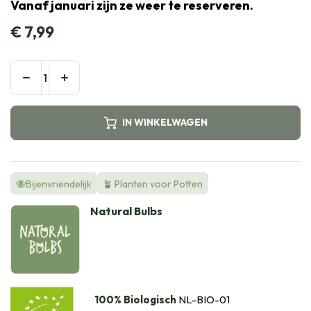
Vanaf januari zijn ze weer te reserveren.
€
7,99
IN WINKELWAGEN
🐝Bijenvriendelijk
🪴 Planten voor Potten
Natural Bulbs
100% Biologisch
NL-BIO-01