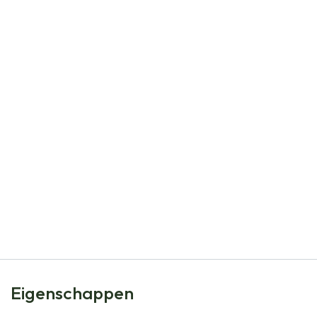
Natural Bulbs
Acidanthera - BIO
€
5,50
Eigenschappen