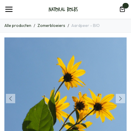
Overslaan naar inhoud
0
Alle producten
Zomerbloeiers
Aardpeer - BIO