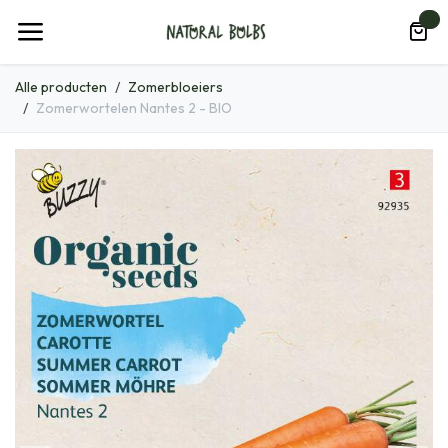
Overslaan naar inhoud
0
Alle producten
Zomerbloeiers
Zomerwortelen Nantes 2 - BIO