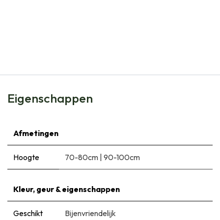
Natural Bulbs
Aalbes Struik - BIO
€
9,95
Eigenschappen
Afmetingen
Hoogte
70-80cm
|
90-100cm
Kleur, geur & eigenschappen
Geschikt
Bijenvriendelijk