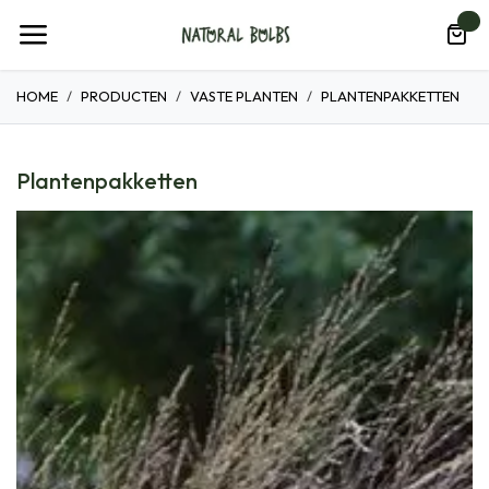
Overslaan naar inhoud
0
HOME
PRODUCTEN
VASTE PLANTEN
PLANTENPAKKETTEN
Plantenpakketten