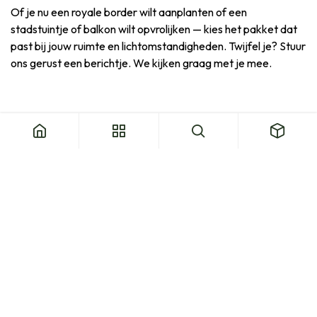
Of je nu een royale border wilt aanplanten of een
stadstuintje of balkon wilt opvrolijken — kies het pakket dat
past bij jouw ruimte en lichtomstandigheden. Twijfel je? Stuur
ons gerust een berichtje. We kijken graag met je mee.
Veelgestelde vragen
Over planten en plantpakketten
Wat zit er in een plantenpakket van Natural
Bulbs?
Zijn de planten in de pakketten biologisch
geteeld?
Welk pakket past bij mijn tuin?