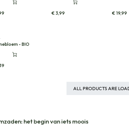
99
€
3,99
€
19,99
y
nebloem - BIO
39
ALL PRODUCTS ARE LOA
mzaden: het begin van iets moois