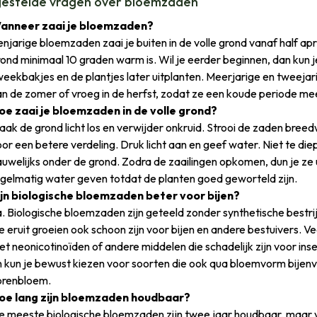
gestelde vragen over bloemzaden
anneer zaai je bloemzaden?
njarige bloemzaden zaai je buiten in de volle grond vanaf half apri
ond minimaal 10 graden warm is. Wil je eerder beginnen, dan kun 
eekbakjes en de plantjes later uitplanten. Meerjarige en tweejar
n de zomer of vroeg in de herfst, zodat ze een koude periode mee
oe zaai je bloemzaden in de volle grond?
aak de grond licht los en verwijder onkruid. Strooi de zaden bre
oor een betere verdeling. Druk licht aan en geef water. Niet te 
uwelijks onder de grond. Zodra de zaailingen opkomen, dun je ze uit
egelmatig water geven totdat de planten goed geworteld zijn.
ijn biologische bloemzaden beter voor bijen?
a. Biologische bloemzaden zijn geteeld zonder synthetische bestr
ie eruit groeien ook schoon zijn voor bijen en andere bestuivers
t neonicotinoïden of andere middelen die schadelijk zijn voor inse
 kun je bewust kiezen voor soorten die ook qua bloemvorm bijenvr
orenbloem.
oe lang zijn bloemzaden houdbaar?
 meeste biologische bloemzaden zijn twee jaar houdbaar, maar vaa