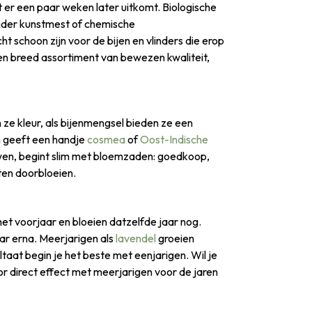
t er een paar weken later uitkomt. Biologische
onder kunstmest of chemische
 schoon zijn voor de bijen en vlinders die erop
en breed assortiment van bewezen kwaliteit,
 ze kleur, als bijenmengsel bieden ze een
n geeft een handje
cosmea
of
Oost-Indische
wen, begint slim met bloemzaden: goedkoop,
nten doorbloeien.
 het voorjaar en bloeien datzelfde jaar nog.
jaar erna. Meerjarigen als
lavendel
groeien
ltaat begin je het beste met eenjarigen. Wil je
r direct effect met meerjarigen voor de jaren