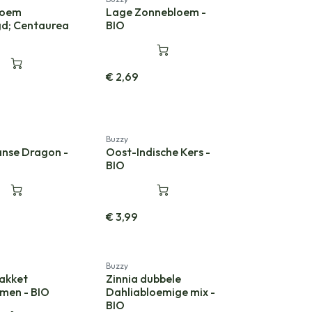
loem
Lage Zonnebloem -
d; Centaurea
BIO
€
2,69
Buzzy
nse Dragon -
Oost-Indische Kers -
BIO
€
3,99
rpakking
Nieuw!
Buzzy
akket
Zinnia dubbele
emen - BIO
Dahliabloemige mix -
BIO