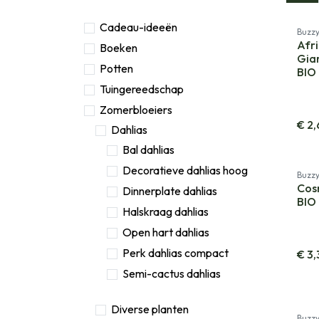
Cadeau-ideeën
Nieu
Buzz
Afr
Boeken
Gia
Potten
BIO
Tuingereedschap
Zomerbloeiers
€
2,
Dahlias
Bal dahlias
Decoratieve dahlias hoog
Buzz
Cos
Dinnerplate dahlias
BIO
Halskraag dahlias
Open hart dahlias
Perk dahlias compact
€
3,
Semi-cactus dahlias
Diverse planten
Buzz