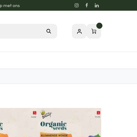
p met ons
0
sie voor de Natuur
Relatiegeschenken