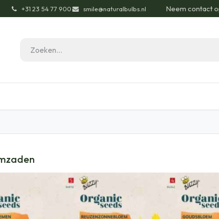
Neem contact o
͏
+31 23 54 77 900
smile@naturalbulbs.nl
gisch
Contact
Blog
Tuintips
Onze Pas
emzaden