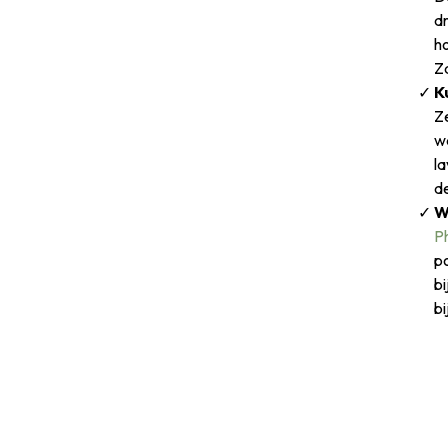
d
h
Z
K
Ze
w
la
de
W
P
p
bi
bi