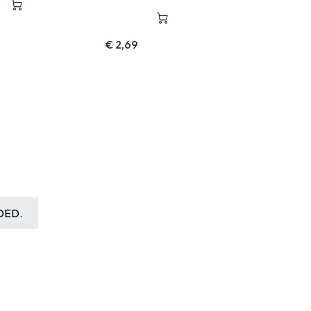
€
2,69
DED.