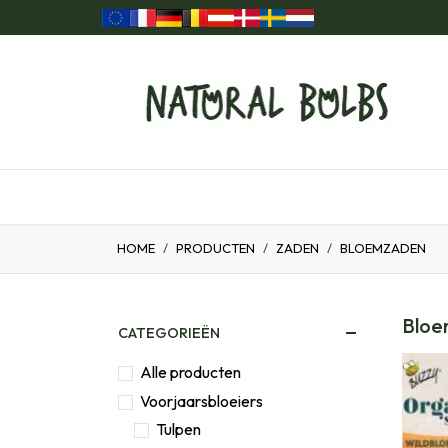
Overslaan naar inhoud
ome
Onze Producten
Cadeau ideeën
Biolo
HOME
PRODUCTEN
ZADEN
BLOEMZADEN
Blo
CATEGORIEËN
Alle producten
Voorjaarsbloeiers
Tulpen