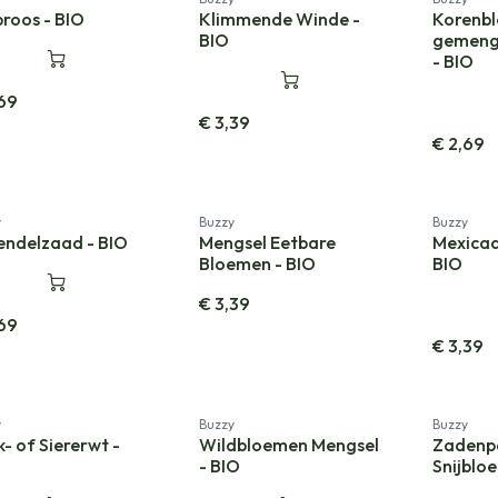
Nieuw!
roos - BIO
Klimmende Winde -
Korenb
BIO
gemeng
- BIO
69
€
3,39
€
2,69
Nieuw!
y
Buzzy
Buzzy
endelzaad - BIO
Mengsel Eetbare
Mexicaa
Bloemen - BIO
BIO
€
3,39
69
€
3,39
Cadeauve
y
Buzzy
Buzzy
- of Siererwt -
Wildbloemen Mengsel
Zadenp
- BIO
Snijblo