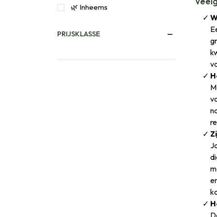
Veel
🌿 Inheems
W
Ee
PRIJSKLASSE
gr
kw
va
H
M
v
na
r
Z
J
d
me
en
k
H
De