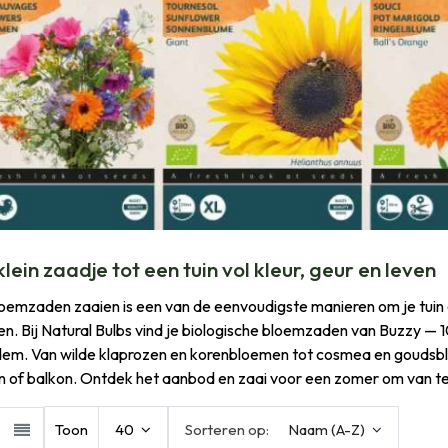
lein zaadje tot een tuin vol kleur, geur en leven
loemzaden zaaien is een van de eenvoudigste manieren om je tuin o
ven. Bij Natural Bulbs vind je biologische bloemzaden van Buzzy — 
em. Van wilde klaprozen en korenbloemen tot cosmea en goudsbloem: e
in of balkon. Ontdek het aanbod en zaai voor een zomer om van te
Toon
40
Sorteren op:
Naam (A-Z)