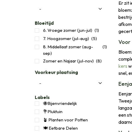
Er zit
bloemz
bestri
Bloeitijd
afkome
6. Vroege zomer (jun-jul)
(1)
gecert
7. Hoogzomer (jul-aug)
(5)
Voor 
8. Middellaat zomer (aug-
(1)
Bloemz
sep)
comple
Zomer en Najaar (jul-nov)
(8)
kers
we
Voorkeur plaatsing
snel, e
Eenja
Eenjar
Labels
Tweeja
🐝Bijenvriendelijk
langza
💐Pluktuin
een st
🪴 Planten voor Potten
daarn
🍽️ Eetbare Delen