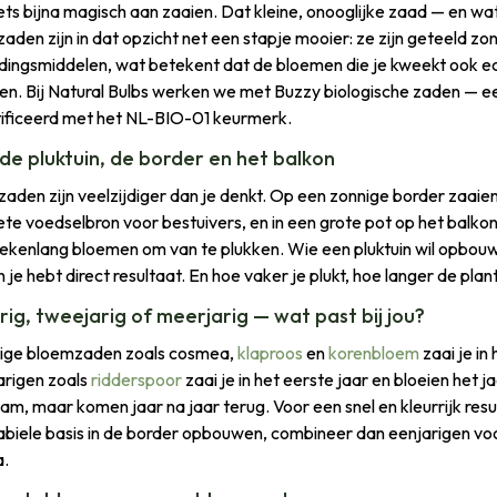
 iets bijna magisch aan zaaien. Dat kleine, onooglijke zaad — en wa
aden zijn in dat opzicht net een stapje mooier: ze zijn geteeld z
jdingsmiddelen, wat betekent dat de bloemen die je kweekt ook echt
n. Bij Natural Bulbs werken we met Buzzy biologische zaden — e
ificeerd met het NL-BIO-01 keurmerk.
de pluktuin, de border en het balkon
aden zijn veelzijdiger dan je denkt. Op een zonnige border zaaien
te voedselbron voor bestuivers, en in een grote pot op het balko
kenlang bloemen om van te plukken. Wie een pluktuin wil opbou
n je hebt direct resultaat. En hoe vaker je plukt, hoe langer de pla
rig, tweejarig of meerjarig — wat past bij jou?
ige bloemzaden zoals cosmea,
klaproos
en
korenbloem
zaai je in
rigen zoals
ridderspoor
zaai je in het eerste jaar en bloeien het 
am, maar komen jaar na jaar terug. Voor een snel en kleurrijk resu
abiele basis in de border opbouwen, combineer dan eenjarigen voo
a.