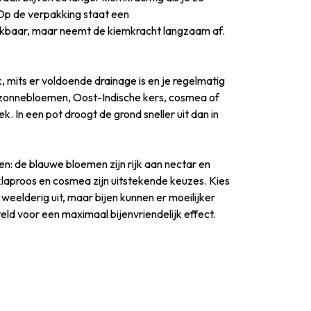
 Op de verpakking staat een
ikbaar, maar neemt de kiemkracht langzaam af.
 mits er voldoende drainage is en je regelmatig
ge zonnebloemen, Oost-Indische kers, cosmea of
k. In een pot droogt de grond sneller uit dan in
: de blauwe bloemen zijn rijk aan nectar en
klaproos en cosmea zijn uitstekende keuzes. Kies
eelderig uit, maar bijen kunnen er moeilijker
ld voor een maximaal bijenvriendelijk effect.