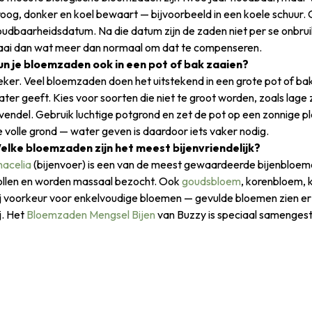
roog, donker en koel bewaart — bijvoorbeeld in een koele schuur.
oudbaarheidsdatum. Na die datum zijn de zaden niet per se onbru
aai dan wat meer dan normaal om dat te compenseren.
un je bloemzaden ook in een pot of bak zaaien?
ker. Veel bloemzaden doen het uitstekend in een grote pot of bak,
ater geeft. Kies voor soorten die niet te groot worden, zoals la
vendel. Gebruik luchtige potgrond en zet de pot op een zonnige ple
 volle grond — water geven is daardoor iets vaker nodig.
elke bloemzaden zijn het meest bijenvriendelijk?
hacelia
(bijenvoer) is een van de meest gewaardeerde bijenbloemen
ollen en worden massaal bezocht. Ook
goudsbloem
, korenbloem, 
j voorkeur voor enkelvoudige bloemen — gevulde bloemen zien er w
j. Het
Bloemzaden Mengsel Bijen
van Buzzy is speciaal samengeste