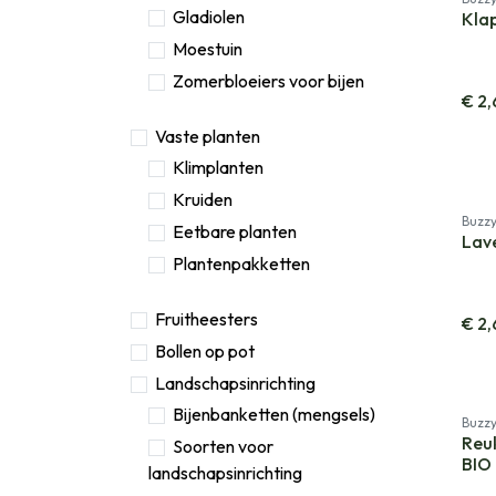
Gladiolen
Klap
Moestuin
Zomerbloeiers voor bijen
€
2,
Vaste planten
Klimplanten
Kruiden
Buzz
Eetbare planten
Lav
Plantenpakketten
Fruitheesters
€
2,
Bollen op pot
Landschapsinrichting
Bijenbanketten (mengsels)
Buzz
Reuk
Soorten voor
BIO
landschapsinrichting