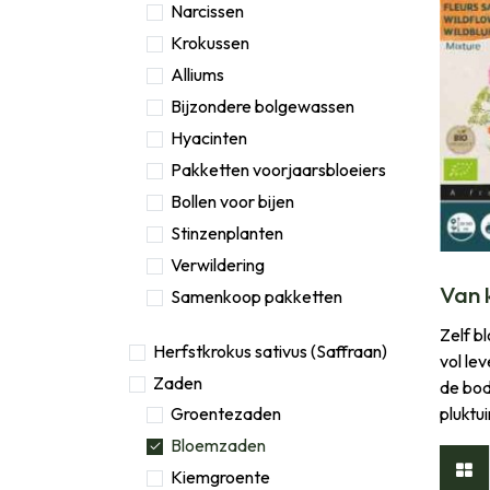
Narcissen
Krokussen
Alliums
Bijzondere bolgewassen
Hyacinten
Pakketten voorjaarsbloeiers
Bollen voor bijen
Stinzenplanten
Verwildering
Van k
Samenkoop pakketten
Zelf b
Herfstkrokus sativus (Saffraan)
vol le
Zaden
de bod
Groentezaden
pluktu
Bloemzaden
Kiemgroente