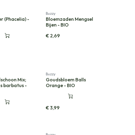
Buzzy
r (Phacelia) -
Bloemzaden Mengsel
Bijen - BIO
€
2,69
Buzzy
schoon Mix;
Goudsbloem Balls
s barbatus -
Orange - BIO
€
3,99
Buzzy