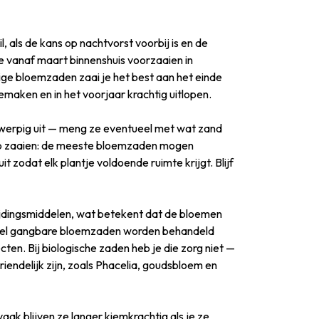
l, als de kans op nachtvorst voorbij is en de
je vanaf maart binnenshuis voorzaaien in
ige bloemzaden zaai je het best aan het einde
maken en in het voorjaar krachtig uitlopen.
edwerpig uit — meng ze eventueel met wat zand
diep zaaien: de meeste bloemzaden mogen
 zodat elk plantje voldoende ruimte krijgt. Blijf
ijdingsmiddelen, wat betekent dat de bloemen
. Veel gangbare bloemzaden worden behandeld
cten. Bij biologische zaden heb je die zorg niet —
iendelijk zijn, zoals Phacelia, goudsbloem en
k blijven ze langer kiemkrachtig als je ze