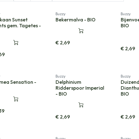
w!
y
Buzzy
Buzzy
ikaan Sunset
Bekermalva - BIO
Bijenvoe
nts gem. Tagetes -
BIO
€
2,69
€
2,69
69
Nieuw!
y
Buzzy
Buzzy
mea Sensation -
Delphinium
Duizend
Ridderspoor Imperial
Dianthu
- BIO
BIO
39
€
2,69
€
2,69
y
Buzzy
Buzzy