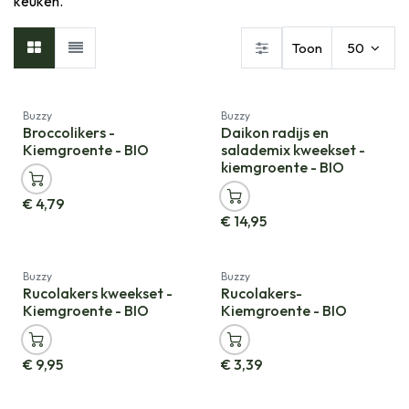
keuken.
Toon
50
Nieuw!
Nieuw!
Buzzy
Buzzy
Broccolikers -
Daikon radijs en
Kiemgroente - BIO
salademix kweekset -
kiemgroente - BIO
€
4,79
€
14,95
Nieuw!
Nieuw!
Buzzy
Buzzy
Rucolakers kweekset -
Rucolakers-
Kiemgroente - BIO
Kiemgroente - BIO
€
9,95
€
3,39