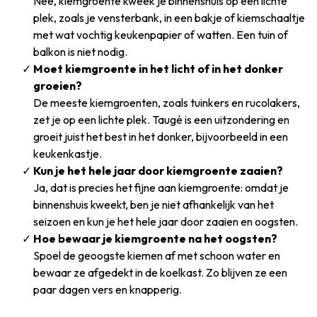
Nee, kiemgroente kweek je binnenshuis op een lichte
plek, zoals je vensterbank, in een bakje of kiemschaaltje
met wat vochtig keukenpapier of watten. Een tuin of
balkon is niet nodig.
Moet kiemgroente in het licht of in het donker
groeien?
De meeste kiemgroenten, zoals tuinkers en rucolakers,
zet je op een lichte plek. Taugé is een uitzondering en
groeit juist het best in het donker, bijvoorbeeld in een
keukenkastje.
Kun je het hele jaar door kiemgroente zaaien?
Ja, dat is precies het fijne aan kiemgroente: omdat je
binnenshuis kweekt, ben je niet afhankelijk van het
seizoen en kun je het hele jaar door zaaien en oogsten.
Hoe bewaar je kiemgroente na het oogsten?
Spoel de geoogste kiemen af met schoon water en
bewaar ze afgedekt in de koelkast. Zo blijven ze een
paar dagen vers en knapperig.