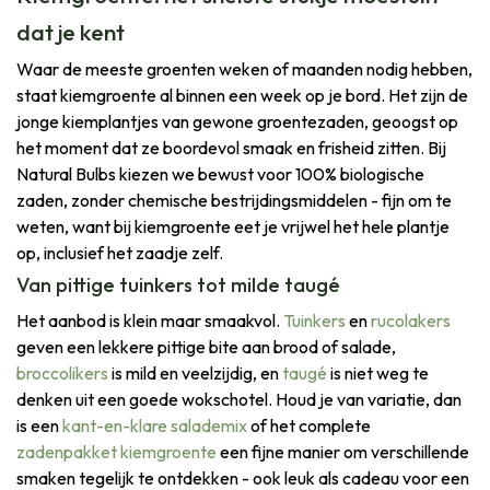
dat je kent
Waar de meeste groenten weken of maanden nodig hebben,
staat kiemgroente al binnen een week op je bord. Het zijn de
jonge kiemplantjes van gewone groentezaden, geoogst op
het moment dat ze boordevol smaak en frisheid zitten. Bij
Natural Bulbs kiezen we bewust voor 100% biologische
zaden, zonder chemische bestrijdingsmiddelen - fijn om te
weten, want bij kiemgroente eet je vrijwel het hele plantje
op, inclusief het zaadje zelf.
Van pittige tuinkers tot milde taugé
Het aanbod is klein maar smaakvol.
Tuinkers
en
rucolakers
geven een lekkere pittige bite aan brood of salade,
broccolikers
is mild en veelzijdig, en
taugé
is niet weg te
denken uit een goede wokschotel. Houd je van variatie, dan
is een
kant-en-klare salademix
of het complete
zadenpakket kiemgroente
een fijne manier om verschillende
smaken tegelijk te ontdekken - ook leuk als cadeau voor een