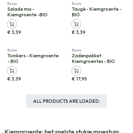
Nieuw!
Nieuw!
Buzzy
Buzzy
Salade mix -
Taugé - Kiemgroente -
Kiemgroente -BIO
BIO
€
3,39
€
3,39
Nieuw!
Cadeauverpakking
Buzzy
Buzzy
Tuinkers - Kiemgroente
Zadenpakket
- BIO
Kiemgroentes - BIO
€
3,39
€
17,95
ALL PRODUCTS ARE LOADED.
Kiemgroente: het snelste stukje moestuin