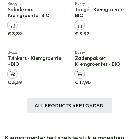
Nieuw!
Nieuw!
Buzzy
Buzzy
Salade mix -
Taugé - Kiemgroente -
Kiemgroente -BIO
BIO
€
3,39
€
3,39
Nieuw!
Cadeauverpakking
Buzzy
Buzzy
Tuinkers - Kiemgroente
Zadenpakket
- BIO
Kiemgroentes - BIO
€
3,39
€
17,95
ALL PRODUCTS ARE LOADED.
Kiemgroente: het snelste stukje moestuin