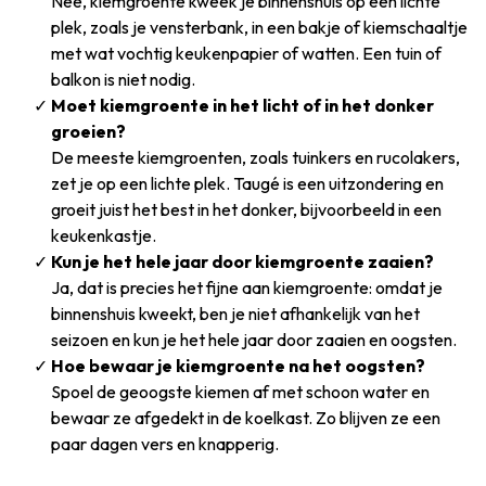
Nee, kiemgroente kweek je binnenshuis op een lichte
plek, zoals je vensterbank, in een bakje of kiemschaaltje
met wat vochtig keukenpapier of watten. Een tuin of
balkon is niet nodig.
Moet kiemgroente in het licht of in het donker
groeien?
De meeste kiemgroenten, zoals tuinkers en rucolakers,
zet je op een lichte plek. Taugé is een uitzondering en
groeit juist het best in het donker, bijvoorbeeld in een
keukenkastje.
Kun je het hele jaar door kiemgroente zaaien?
Ja, dat is precies het fijne aan kiemgroente: omdat je
binnenshuis kweekt, ben je niet afhankelijk van het
seizoen en kun je het hele jaar door zaaien en oogsten.
Hoe bewaar je kiemgroente na het oogsten?
Spoel de geoogste kiemen af met schoon water en
bewaar ze afgedekt in de koelkast. Zo blijven ze een
paar dagen vers en knapperig.