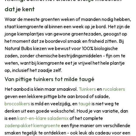
dat je kent
Waar de meeste groenten weken of maanden nodig hebben,
staat kiemgroente al binnen een week op je bord. Het zijn de
jonge kiemplantjes van gewone groentezaden, geoogst op
het moment dat ze boordevol smaak en frisheid zitten. Bij
Natural Bulbs kiezen we bewust voor 100% biologische
zaden, zonder chemische bestrijdingsmiddelen - fijn om te
weten, want bij kiemgroente eet je vrijwel het hele plantje
op, inclusief het zaadje zelf.
Van pittige tuinkers tot milde taugé
Het aanbod is klein maar smaakvol.
Tuinkers
en
rucolakers
geven een lekkere pittige bite aan brood of salade,
broccolikers
is mild en veelzijdig, en
taugé
is niet weg te
denken uit een goede wokschotel. Houd je van variatie, dan
is een
kant-en-klare salademix
of het complete
zadenpakket kiemgroente
een fijne manier om verschillende
smaken tegelijk te ontdekken - ook leuk als cadeau voor een