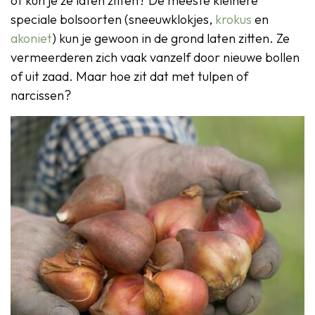
of kun je ze laten zitten? De meeste kleinere
speciale bolsoorten (sneeuwklokjes,
krokus
en
akoniet
) kun je gewoon in de grond laten zitten. Ze
vermeerderen zich vaak vanzelf door nieuwe bollen
of uit zaad. Maar hoe zit dat met tulpen of
narcissen?