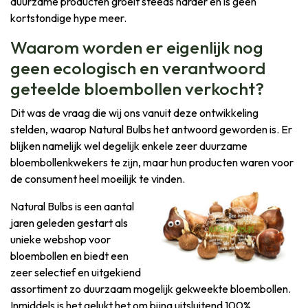
duurzame producten groeit steeds harder en is geen
kortstondige hype meer.
Waarom worden er eigenlijk nog
geen ecologisch en verantwoord
geteelde bloembollen verkocht?
Dit was de vraag die wij ons vanuit deze ontwikkeling
stelden, waarop Natural Bulbs het antwoord geworden is. Er
blijken namelijk wel degelijk enkele zeer duurzame
bloembollenkwekers te zijn, maar hun producten waren voor
de consument heel moeilijk te vinden.
Natural Bulbs is een aantal
jaren geleden gestart als
unieke webshop voor
bloembollen en biedt een
zeer selectief en uitgekiend
assortiment zo duurzaam mogelijk gekweekte bloembollen.
Inmiddels is het gelukt het om bijna uitsluitend 100%