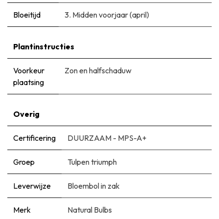
Bloeitijd
3. Midden voorjaar (april)
Plantinstructies
Voorkeur
Zon en halfschaduw
plaatsing
Overig
Certificering
DUURZAAM - MPS-A+
Groep
Tulpen triumph
Leverwijze
Bloembol in zak
Merk
Natural Bulbs