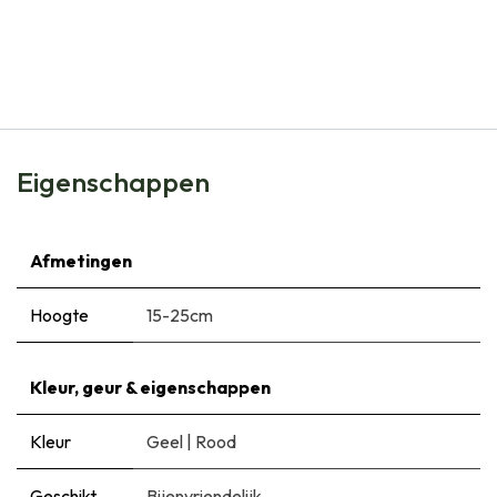
Natural Bulbs
Tulipa Clusiana Cynthia - BIO
€
6,50
Eigenschappen
Afmetingen
Hoogte
15-25cm
Kleur, geur & eigenschappen
Kleur
Geel
|
Rood
Geschikt
Bijenvriendelijk