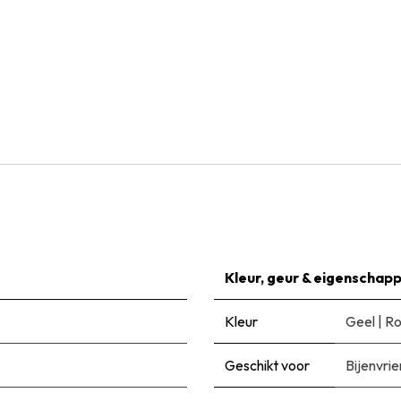
Natural Bulbs
Tulipa Freedom Flame - BIO
€
6,99
Kleur, geur & eigenschap
Kleur
Geel
|
R
Geschikt voor
Bijenvrie