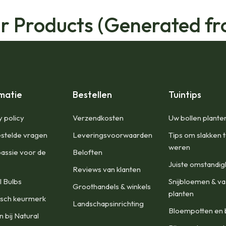
ar Products (Generated fr
matie
Bestellen
Tuintips
y policy
Verzendkosten
Uw bollen plante
stelde vragen
Leveringsvoorwaarden
Tips om slakken 
weren
assie voor de
Beloften
Juiste omstandi
Reviews van klanten
l Bulbs
Snijbloemen & va
Groothandels & winkels
planten
isch keurmerk
Landschapsinrichting
Bloempotten en 
 bij Natural