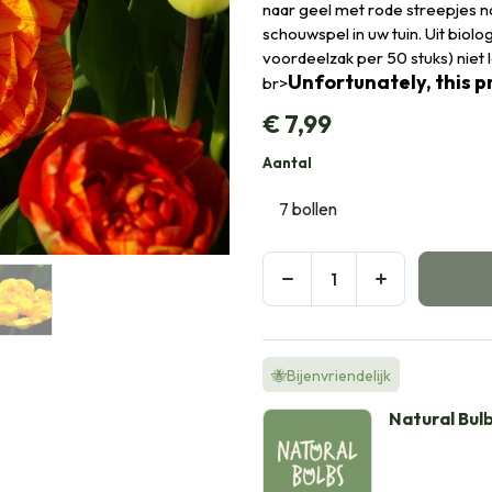
naar geel met rode streepjes n
schouwspel in uw tuin. Uit biolog
voordeelzak per 50 stuks) niet
Unfortunately, this pr
br>
€
7,99
Aantal
🐝Bijenvriendelijk
Natural Bul