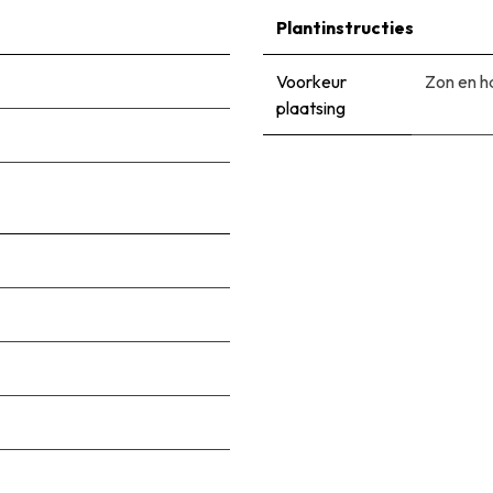
Plantinstructies
Voorkeur
Zon en h
plaatsing