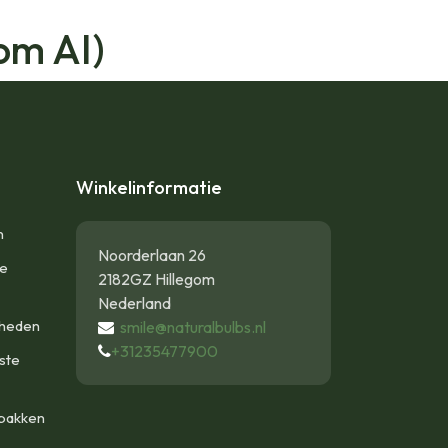
om AI)
Winkelinformatie
n
Noorderlaan 26
te
2182GZ Hillegom
Nederland
gheden
smile@naturalbulbs.nl
+31235477900
ste
bakken