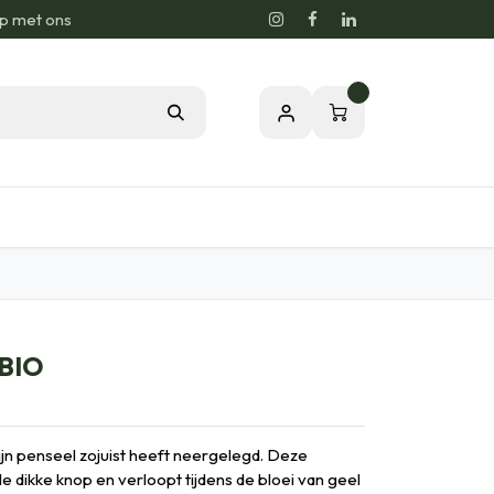
p met ons
0
sie voor de Natuur
Relatiegeschenken
 BIO
ijn penseel zojuist heeft neergelegd. Deze
e dikke knop en verloopt tijdens de bloei van geel