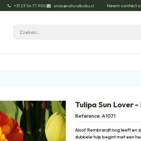
Neem contact o
͏
+31 23 54 77 900
smile@naturalbulbs.nl
gisch
Contact
Blog
Tuintips
Onze Pas
Tulipa Sun Lover -
Reference:
A1071
Alsof Rembrandt nog leeft en z
dubbele tulp begint met een hel