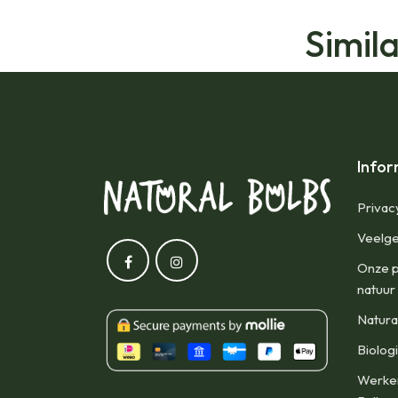
Simil
Infor
Privac
Veelge
Onze p
natuur
Natura
Biolog
Werken