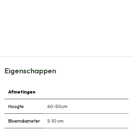
Natural Bulbs
Tulipa Ad Rem - BIO
€
6,99
Eigenschappen
Afmetingen
Hoogte
40-50cm
Bloemdiameter
5-10 cm