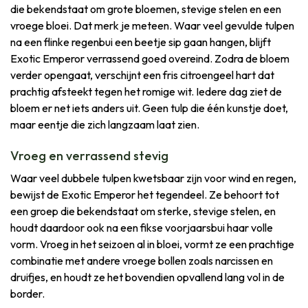
die bekendstaat om grote bloemen, stevige stelen en een
vroege bloei. Dat merk je meteen. Waar veel gevulde tulpen
na een flinke regenbui een beetje sip gaan hangen, blijft
Exotic Emperor verrassend goed overeind. Zodra de bloem
verder opengaat, verschijnt een fris citroengeel hart dat
prachtig afsteekt tegen het romige wit. Iedere dag ziet de
bloem er net iets anders uit. Geen tulp die één kunstje doet,
maar eentje die zich langzaam laat zien.
Vroeg en verrassend stevig
Waar veel dubbele tulpen kwetsbaar zijn voor wind en regen,
bewijst de Exotic Emperor het tegendeel. Ze behoort tot
een groep die bekendstaat om sterke, stevige stelen, en
houdt daardoor ook na een fikse voorjaarsbui haar volle
vorm. Vroeg in het seizoen al in bloei, vormt ze een prachtige
combinatie met andere vroege bollen zoals narcissen en
druifjes, en houdt ze het bovendien opvallend lang vol in de
border.