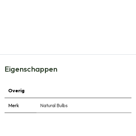
Natural Bulbs
Narcis Agathon - BIO
€
5,99
Eigenschappen
Overig
Merk
Natural Bulbs