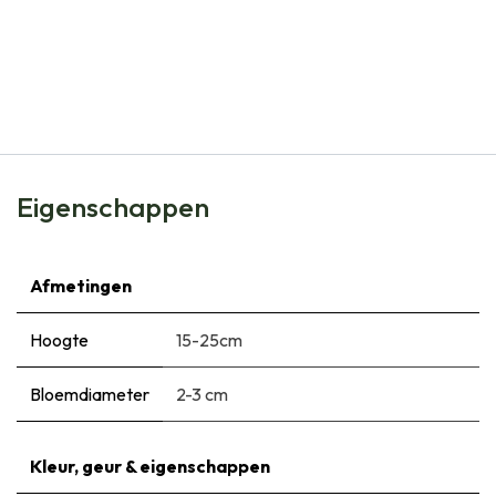
Natural Bulbs
Hyacint Fondant met Artstone schaal - BIO
€
29,95
Eigenschappen
Afmetingen
Hoogte
15-25cm
Bloemdiameter
2-3 cm
Kleur, geur & eigenschappen