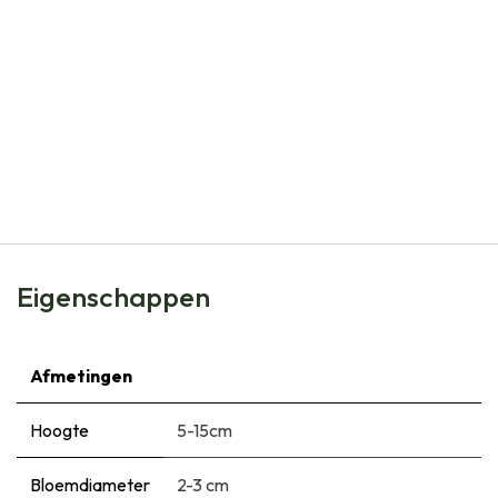
Natural Bulbs
Bijenbuffet Bollenbak v2 - BIO
€
17,95
Eigenschappen
Afmetingen
Hoogte
5-15cm
Bloemdiameter
2-3 cm