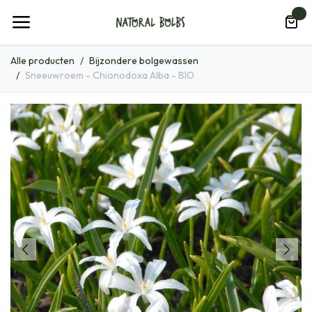
Overslaan naar inhoud
0
Alle producten
Bijzondere bolgewassen
Sneeuwroem - Chionodoxa Alba - BIO