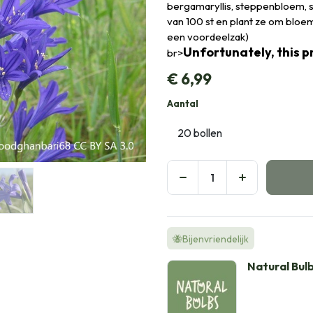
bergamaryllis, steppenbloem, st
van 100 st en plant ze om bloem
een voordeelzak)
Unfortunately, this pr
br>
€
6,99
Aantal
🐝Bijenvriendelijk
Natural Bul