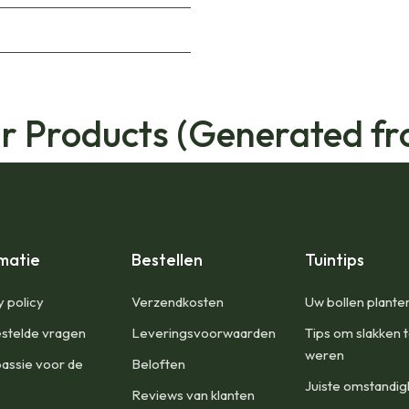
ar Products (Generated fr
matie
Bestellen
Tuintips
y policy
Verzendkosten
Uw bollen plante
stelde vragen
Leveringsvoorwaarden
Tips om slakken 
weren
assie voor de
Beloften
Juiste omstandi
Reviews van klanten