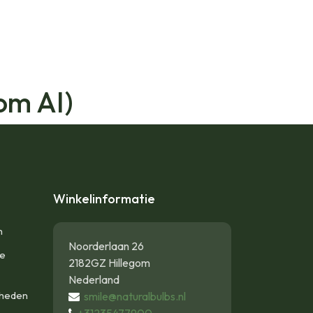
om AI)
Winkelinformatie
n
Noorderlaan 26
te
2182GZ Hillegom
Nederland
gheden
smile@naturalbulbs.nl