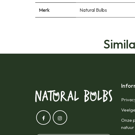
Merk
Natural Bulbs
Simil
Infor
Privac
Veelge
Onze p
natuur