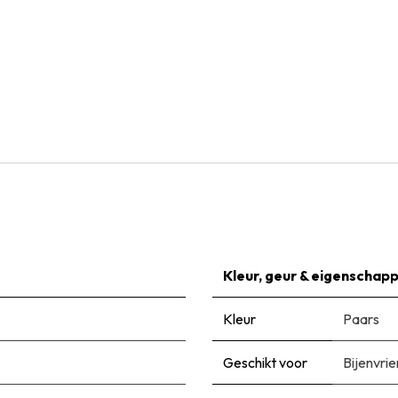
Natural Bulbs
Ipheion Uniflorum - Voorjaarsster - BIO
€
6,99
Kleur, geur & eigenschap
Kleur
Paars
Geschikt voor
Bijenvrie