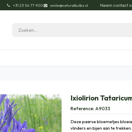
Neem contact o
͏
+31 23 54 77 900
smile@naturalbulbs.nl
gisch
Contact
Blog
Tuintips
Onze Pas
Ixiolirion Tataricu
Reference:
A9033
Deze paarse bloemetjes bloeien l
vlinders en bijen aan te trekken