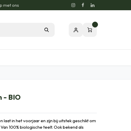
p met ons
0
sie voor de Natuur
Relatiegeschenken
m - BIO
aat in het voorjaar en zijn bij uitstek geschikt om
. Van 100% biologische teelt. Ook bekend als