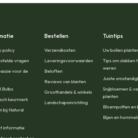
matie
Bestellen
Tuintips
y policy
Verzendkosten
Uw bollen plante
stelde vragen
Leveringsvoorwaarden
Tips om slakken 
weren
assie voor de
Beloften
Juiste omstandi
Reviews van klanten
l Bulbs
Snijbloemen & va
Groothandels & winkels
planten
isch keurmerk
Landschapsinrichting
Bloempotten en 
 bij Natural
Bijen en hommel
t informatie