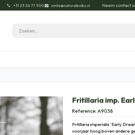
Neem contact o
͏
+31 23 54 77 900
smile@naturalbulbs.nl
gisch
Contact
Blog
Tuintips
Onze Pas
Fritillaria imp. Ea
Reference:
A9038
Fritillaria imperialis 'Early Drea
voorjaar hoog boven andere ge