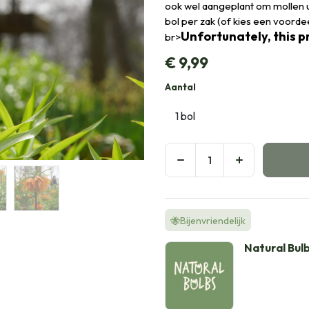
ook wel aangeplant om mollen uit
bol per zak (of kies een voorde
Unfortunately, this pr
br>
€
9,99
Aantal
🐝Bijenvriendelijk
Natural Bul