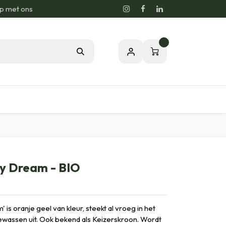
p met ons
0
sie voor de Natuur
Relatiegeschenken
rly Dream - BIO
m' is oranje geel van kleur, steekt al vroeg in het
wassen uit. Ook bekend als Keizerskroon. Wordt