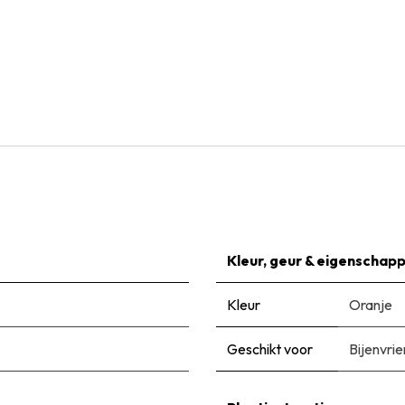
Natural Bulbs
Keizerskroon - Fritillaria imp. Rubra - BIO
€
7,99
Kleur, geur & eigenschap
Kleur
Oranje
Geschikt voor
Bijenvrie