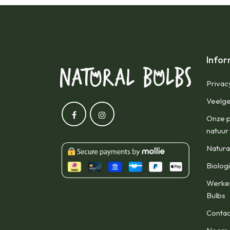
Infor
Privac
Veelge
Onze p
natuur
Natura
Biolog
Werken
Bulbs
Contac