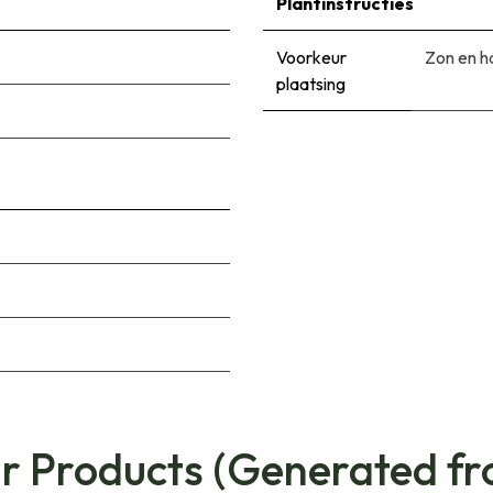
Plantinstructies
Voorkeur
Zon en h
plaatsing
ar Products (Generated fr