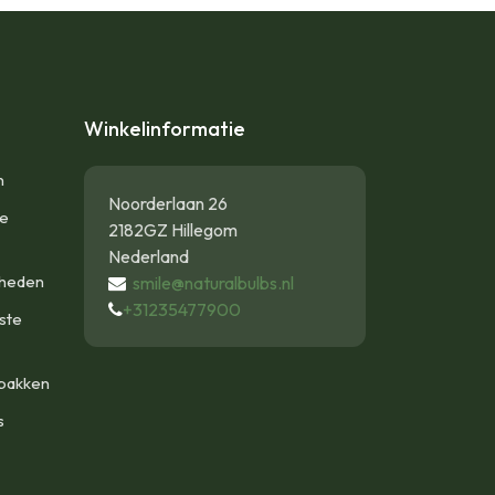
Winkelinformatie
n
Noorderlaan 26
te
2182GZ Hillegom
Nederland
gheden
smile@naturalbulbs.nl
+31235477900
ste
bakken
s