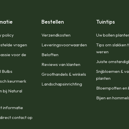
matie
Bestellen
Tuintips
y policy
Verzendkosten
Uw bollen plante
stelde vragen
Leveringsvoorwaarden
Tips om slakken 
weren
assie voor de
Beloften
Juiste omstandi
Reviews van klanten
l Bulbs
Snijbloemen & va
Groothandels & winkels
planten
isch keurmerk
Landschapsinrichting
Bloempotten en 
 bij Natural
Bijen en hommel
t informatie
irect contact op