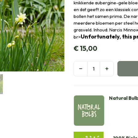
knikkende aubergine-gele bloe
en dat geeft zo een klassiek co
bollen het samen prima. De na
meerdere bloemen per steel hee
grasveld. Inhoud: Narcis Minnow (
Unfortunately, this pr
br>
€
15,00
Natural Bul