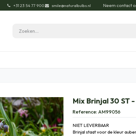
Neem contact o
͏
+31 23 54 77 900
smile@naturalbulbs.nl
gisch
Contact
Blog
Tuintips
Onze Pas
Mix Brinjal 30 ST -
Reference:
AM99056
NIET LEVERBAAR
Brinjal staat voor de kleur auber