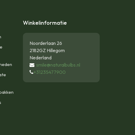
Winkelinformatie
n
Noorderlaan 26
te
2182GZ Hillegom
Nederland
gheden
smile@naturalbulbs.nl
+31235477900
ste
bakken
s