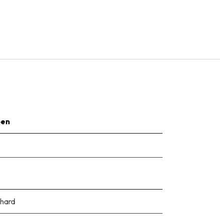
pen
hard