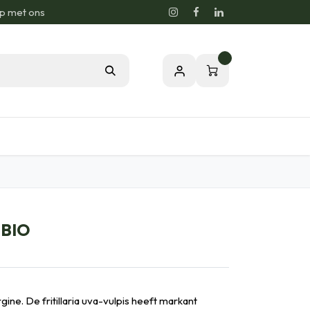
p met ons
0
sie voor de Natuur
Relatiegeschenken
 BIO
gine. De fritillaria uva-vulpis heeft markant