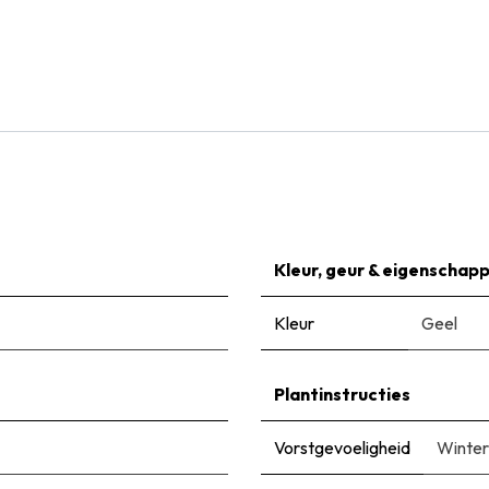
Natural Bulbs
Bijenbuffet Oeverpracht - BIO
€
29,95
Kleur, geur & eigenschap
Kleur
Geel
Plantinstructies
Vorstgevoeligheid
Winter