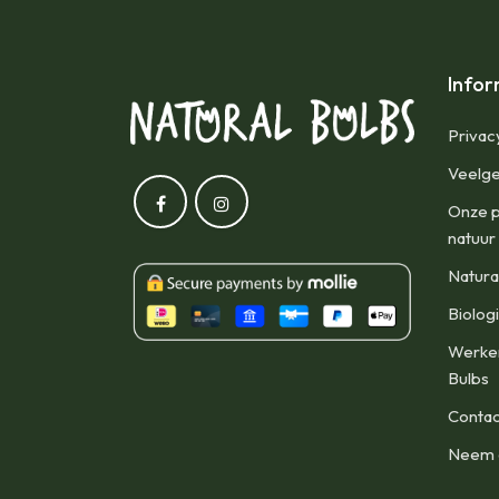
Infor
Privac
Veelge
Onze p
natuur
Natura
Biolog
Werken
Bulbs
Contac
Neem d