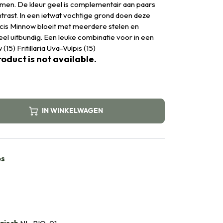
men. De kleur geel is complementair aan paars
ntrast. In een ietwat vochtige grond doen deze
rcis Minnow bloeit met meerdere stelen en
l uitbundig. Een leuke combinatie voor in een
15) Fritillaria Uva-Vulpis (15)
oduct is not available.
IN WINKELWAGEN
bs