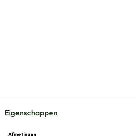
Natural Bulbs
Aquilegia Vulgaris - BIO
€
8,99
Eigenschappen
Afmetingen