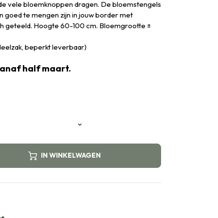
 de vele bloemknoppen dragen. De bloemstengels
ten goed te mengen zijn in jouw border met
sch geteeld. Hoogte 60-100 cm. Bloemgrootte ±
rdeelzak, beperkt leverbaar)
vanaf half maart.
IN WINKELWAGEN
bs