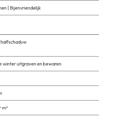
men
|
Bijenvriendelijk
 halfschaduw
e winter uitgraven en bewaren
m
r m²