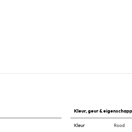
Natural Bulbs
Dahlia Arabian Night - BIO
€
5,95
Kleur, geur & eigenschap
Kleur
Rood