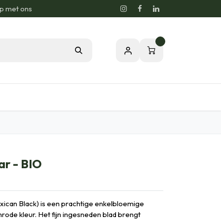
p met ons
0
sie voor de Natuur
Relatiegeschenken
ar - BIO
ican Black) is een prachtige enkelbloemige
rode kleur. Het fijn ingesneden blad brengt