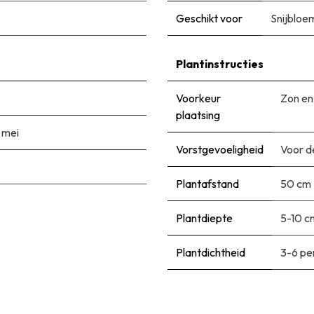
Geschikt voor
Snijbloe
Plantinstructies
Voorkeur
Zon en
plaatsing
|
mei
Vorstgevoeligheid
Voor d
Plantafstand
50 cm
Plantdiepte
5-10 c
Plantdichtheid
3-6 pe