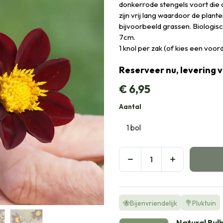
donkerrode stengels voort die
zijn vrij lang waardoor de plan
bijvoorbeeld grassen. Biologi
7cm.
1 knol per zak (of kies een voo
Reserveer nu, levering 
€
6,95
Aantal
🐝Bijenvriendelijk
💐Pluktuin
Natural Bul