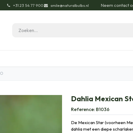
Neem contact o
͏
+31 23 54 77 900
smile@naturalbulbs.nl
gisch
Contact
Blog
Tuintips
Onze Pas
IO
Dahlia Mexican St
Reference:
B1036
De Mexican Star (voorheen Mex
dahlia met een diepe scharlaken