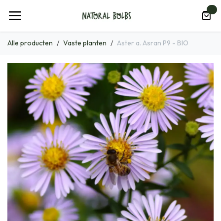
Overslaan naar inhoud
0
Alle producten
Vaste planten
Aster a. Asran P9 - BIO