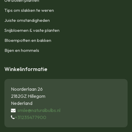
Uw bollen planten
Tips om slakken te weren
Juiste omstandigheden
Snijbloemen & vaste planten
Bloempotten en bakken
Bijen en hommels
Winkelinformatie
Noorderlaan 26
2182GZ Hillegom
Nederland
smile@naturalbulbs.nl
+31235477900