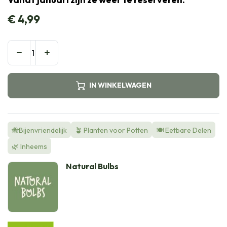
€
4,99
IN WINKELWAGEN
🐝Bijenvriendelijk
🪴 Planten voor Potten
🍽️ Eetbare Delen
🌿 Inheems
Natural Bulbs