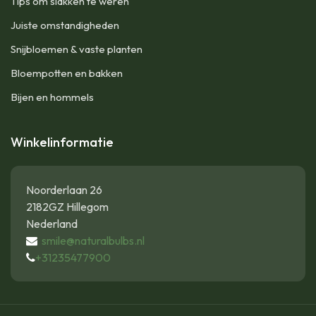
Tips om slakken te weren
Juiste omstandigheden
Snijbloemen & vaste planten
Bloempotten en bakken
Bijen en hommels
Winkelinformatie
Noorderlaan 26
2182GZ Hillegom
Nederland
smile@naturalbulbs.nl
+31235477900