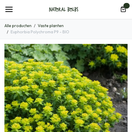
Overslaan naar inhoud
0
Alle producten
Vaste planten
Euphorbia Polychroma P9 - BIO