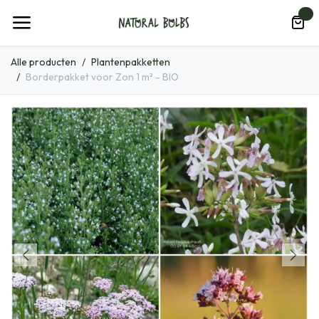
Overslaan naar inhoud
0
Alle producten
Plantenpakketten
Borderpakket voor Zon 1 m² - BIO