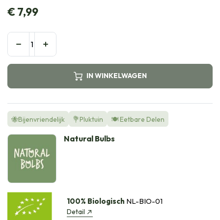
€
7,99
IN WINKELWAGEN
🐝Bijenvriendelijk
💐Pluktuin
🍽️ Eetbare Delen
Natural Bulbs
100% Biologisch
NL-BIO-01
Detail