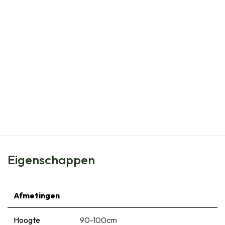
Natural Bulbs
Echinacea Purpurea Alba - BIO
€
7,99
Eigenschappen
Afmetingen
Hoogte
90-100cm