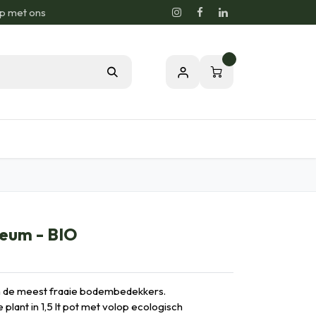
p met ons
0
sie voor de Natuur
Relatiegeschenken
eum - BIO
 de meest fraaie bodembedekkers.
plant in 1,5 lt pot met volop ecologisch