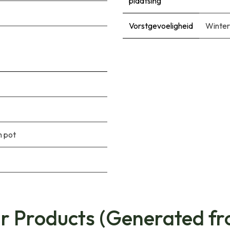
plaatsing
Vorstgevoeligheid
Winter
m pot
ar Products (Generated fr