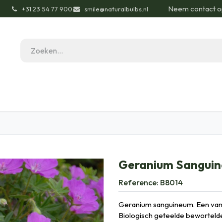
Neem contact o
͏
+31 23 54 77 900
smile@naturalbulbs.nl
gisch
Contact
Blog
Tuintips
Onze Pas
Geranium Sanguin
Reference:
B8014
Geranium sanguineum. Een van
Biologisch geteelde bewortelde 