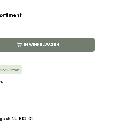
ssortiment
IN WINKELWAGEN
voor Potten
bs
gisch
NL-BIO-01