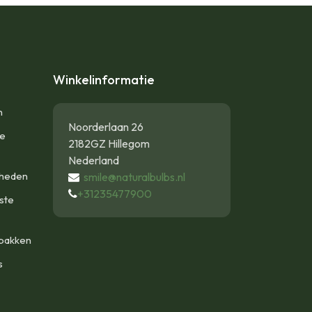
Winkelinformatie
n
Noorderlaan 26
te
2182GZ Hillegom
Nederland
gheden
smile@naturalbulbs.nl
+31235477900
ste
bakken
s