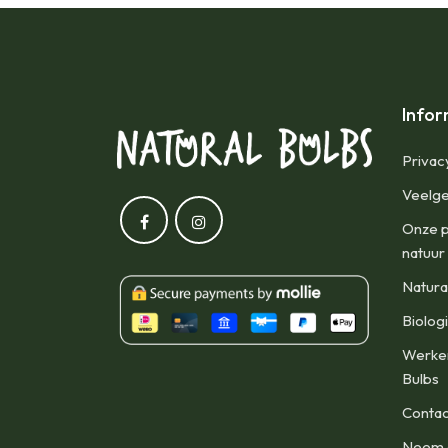
Infor
Privac
Veelge
Onze p
natuur
Natura
Biolog
Werken
Bulbs
Contac
Neem d