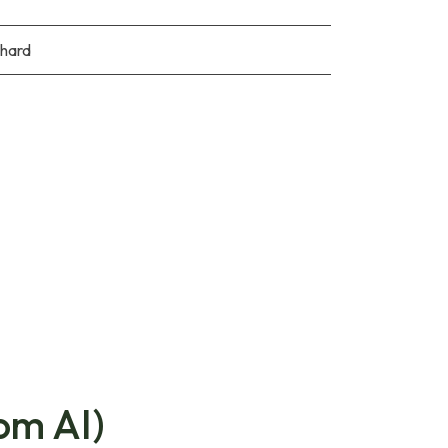
hard
om AI)