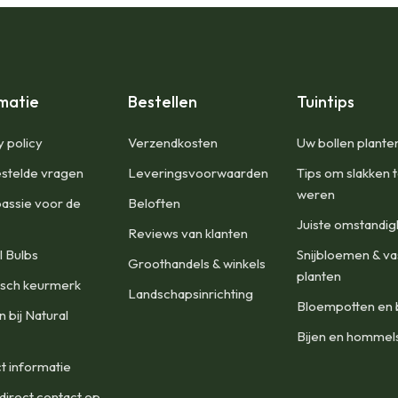
matie
Bestellen
Tuintips
y policy
Verzendkosten
Uw bollen plante
stelde vragen
Leveringsvoorwaarden
Tips om slakken 
weren
assie voor de
Beloften
Juiste omstandi
Reviews van klanten
l Bulbs
Snijbloemen & va
Groothandels & winkels
planten
isch keurmerk
Landschapsinrichting
Bloempotten en 
 bij Natural
Bijen en hommel
t informatie
irect contact op