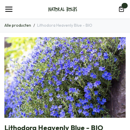
Overslaan naar inhoud
0
Alle producten
Lithodora Heavenly Blue - BIO
Lithodora Heavenly Blue - BIO