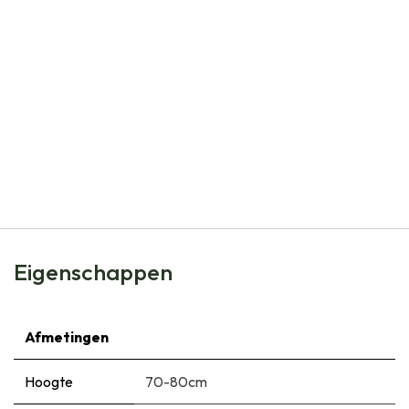
Natural Bulbs
Centaurea Scabiosa - BIO
€
8,99
Eigenschappen
Afmetingen
Hoogte
70-80cm