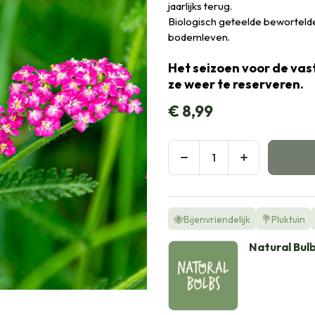
jaarlijks terug.
Biologisch geteelde bewortelde 
bodemleven.
Het seizoen voor de vast
ze weer te reserveren.
€
8,99
🐝Bijenvriendelijk
💐Pluktuin
Natural Bul