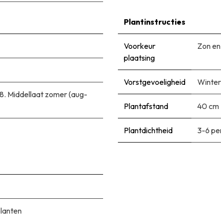
Plantinstructies
Voorkeur
Zon en
plaatsing
Vorstgevoeligheid
Winter
8. Middellaat zomer (aug-
Plantafstand
40 cm
Plantdichtheid
3-6 pe
planten