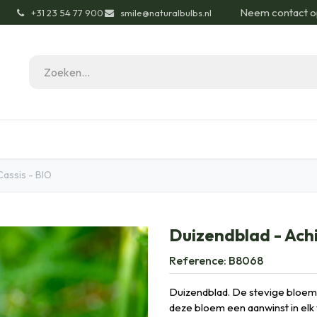
Neem contact o
͏
+31 23 54 77 900
smile@naturalbulbs.nl
gisch
Contact
Blog
Tuintips
Onze Pas
Cassis - BIO
Duizendblad - Achi
Reference:
B8068
Duizendblad. De stevige bloeme
deze bloem een aanwinst in elk