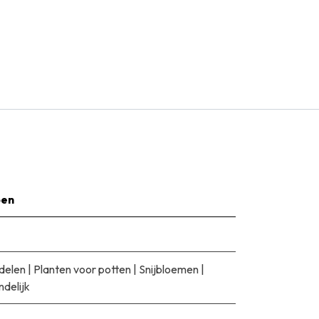
pen
delen
|
Planten voor potten
|
Snijbloemen
|
ndelijk