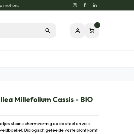
p met ons
0
sie voor de Natuur
Relatiegeschenken
llea Millefolium Cassis - BIO
tjes staan schermvormig op de steel en zo is
 veldboeket. Biologisch geteelde vaste plant komt