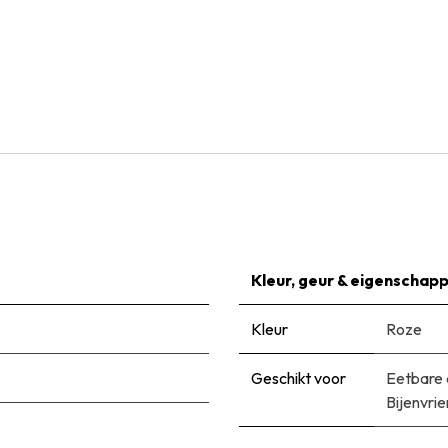
Natural Bulbs
Alchemilla Mollis - BIO
€
7,99
Kleur, geur & eigenschap
Kleur
Roze
Geschikt voor
Eetbare 
Bijenvrie