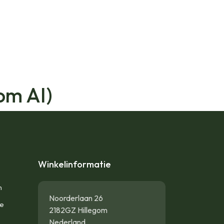
om AI)
Winkelinformatie
n
Noorderlaan 26
te
2182GZ Hillegom
Nederland