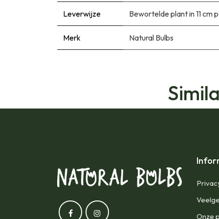
Leverwijze
Bewortelde plant in 11 cm 
Merk
Natural Bulbs
Simil
Infor
Privac
Veelge
Onze p