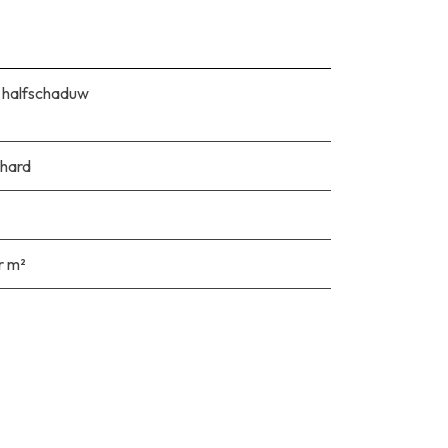
 halfschaduw
hard
r m²