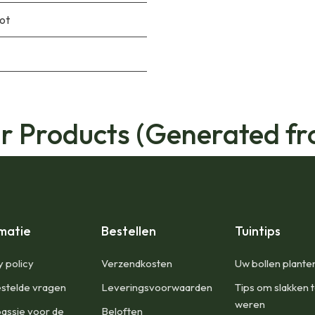
pot
ar Products (Generated fr
matie
Bestellen
Tuintips
y policy
Verzendkosten
Uw bollen plante
stelde vragen
Leveringsvoorwaarden
Tips om slakken 
weren
assie voor de
Beloften