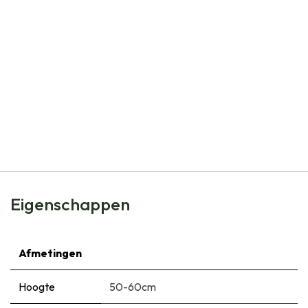
Natural Bulbs
Alchemilla Mollis - BIO
€
7,99
Eigenschappen
Afmetingen
Hoogte
50-60cm