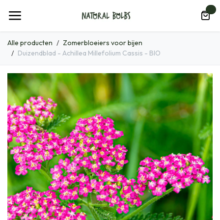
Overslaan naar inhoud
0
Alle producten
Zomerbloeiers voor bijen
Duizendblad - Achillea Millefolium Cassis - BIO