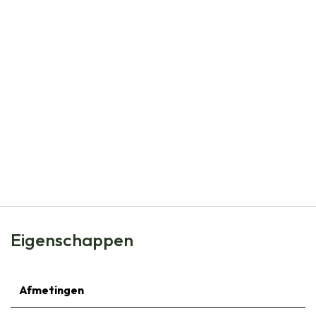
Natural Bulbs
Echinacea Purpurea Magnus - BIO
€
7,99
Eigenschappen
Afmetingen