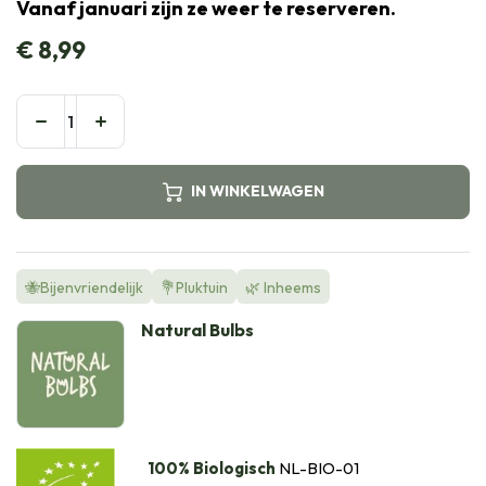
Vanaf januari zijn ze weer te reserveren.
€
8,99
IN WINKELWAGEN
🐝Bijenvriendelijk
💐Pluktuin
🌿 Inheems
Natural Bulbs
100% Biologisch
NL-BIO-01