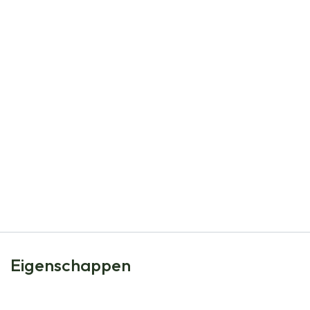
Natural Bulbs
Canna Oranje - BIO
€
5,95
Eigenschappen