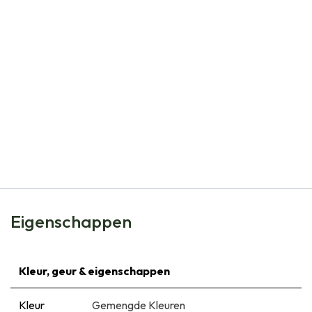
Natural Bulbs
Acidanthera - BIO
€
5,50
Eigenschappen
Kleur, geur & eigenschappen
Kleur
Gemengde Kleuren