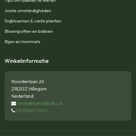
Tips om slakken te weren
Juiste omstandigheden
Snijbloemen & vaste planten
Bloempotten en bakken
Bijen en hommels
Winkelinformatie
Noorderlaan 26
2182GZ Hillegom
Nederland
smile@naturalbulbs.nl
+31235477900