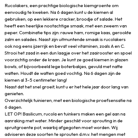
Rucolakers, een prachtige biologische kiemgroente om
eenvoudig te kweken. Na 6 dagen kunt u de kiemen al
gebruiken, op een lekkere cracker, broodje of salade. Het
heeft een heerlijke nootachtige smaak, met een zweem van
peper. Combinatie tips zijn: rauwe ham, romige kaas, gerookte
zalm en salades. Naast zijn uitmuntende smaak is rucolakers
ook nog eens ijzerrijk en bevat veel vitaminen, zoals A en C.
Strooi het zaad in een dun laagje over het zaairooster en spoel
voorzichtig onder de kraan. Je kunt ze goed kiemen in glazen
bowls, of bijvoorbeeld lege boterbakjes, gevuld met natte
watten. Houdt de watten goed vochtig. Na 6 dagen zijn de
kiemen al 3-5 centimeter lang!
Naast dat het snel groeit, kunt u er het hele jaar door lang van
genieten.
Overzichtelijk tuinieren, met een biologische proefsensatie na
6 dagen.
LET OP! Basilicum, rucola en tuinkers maken een gel aan na
aanraking met water. Minder geschikt voor sprouting in de
spruitgroente pot, waarbij afgegoten moet worden. Wij
adviseren deze soorten te sprouten d.m.v. het mengen met