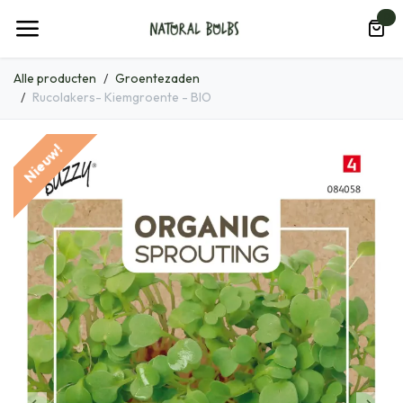
Overslaan naar inhoud
0
Alle producten
Groentezaden
Rucolakers- Kiemgroente - BIO
Nieuw!