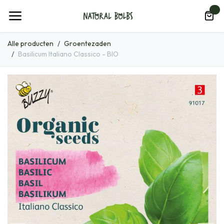
Overslaan naar inhoud
0
Alle producten
Groentezaden
Basilicum Italiano Classico - BIO