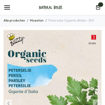
Overslaan naar inhoud
0
Alle producten
Moestuin
Peterselie Gigante dItalia - BIO