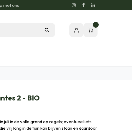
p met ons
0
sie voor de Natuur
Relatiegeschenken
tes 2 - BIO
n juli in de volle grond op regels; eventueel iets
e vrij lang in de tuin kan blijven staan en daardoor