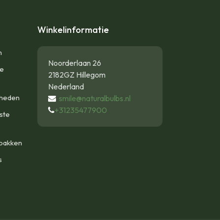
Winkelinformatie
n
Noorderlaan 26
te
2182GZ Hillegom
Nederland
gheden
smile@naturalbulbs.nl
+31235477900
ste
bakken
s