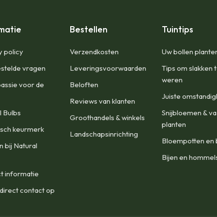
matie
Bestellen
Tuintips
y policy
Verzendkosten
Uw bollen plante
stelde vragen
Leveringsvoorwaarden
Tips om slakken 
weren
assie voor de
Beloften
Juiste omstandi
Reviews van klanten
l Bulbs
Snijbloemen & va
Groothandels & winkels
planten
isch keurmerk
Landschapsinrichting
Bloempotten en 
 bij Natural
Bijen en hommel
t informatie
irect contact op