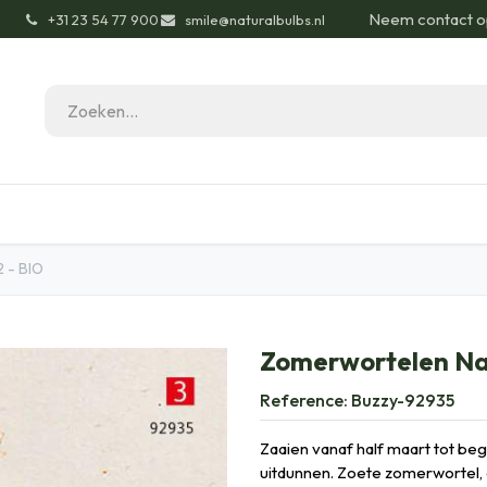
Neem contact o
͏
+31 23 54 77 900
smile@naturalbulbs.nl
gisch
Contact
Blog
Tuintips
Onze Pas
 - BIO
Zomerwortelen Nan
Reference:
Buzzy-92935
Zaaien vanaf half maart tot begi
uitdunnen. Zoete zomerwortel, di