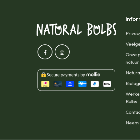
Infor
Privac
Veelge
Onze p
natuur
Natura
Biolog
Werken
Bulbs
Contac
Neem d