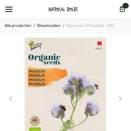
Overslaan naar inhoud
0
Alle producten
Bloemzaden
Bijenvoer (Phacelia) - BIO