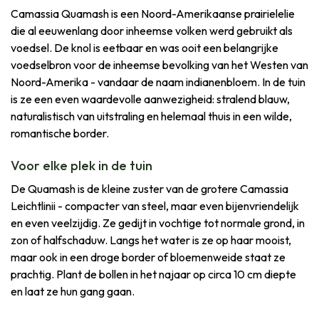
Camassia Quamash is een Noord-Amerikaanse prairielelie
die al eeuwenlang door inheemse volken werd gebruikt als
voedsel. De knol is eetbaar en was ooit een belangrijke
voedselbron voor de inheemse bevolking van het Westen van
Noord-Amerika - vandaar de naam indianenbloem. In de tuin
is ze een even waardevolle aanwezigheid: stralend blauw,
naturalistisch van uitstraling en helemaal thuis in een wilde,
romantische border.
Voor elke plek in de tuin
De Quamash is de kleine zuster van de grotere Camassia
Leichtlinii - compacter van steel, maar even bijenvriendelijk
en even veelzijdig. Ze gedijt in vochtige tot normale grond, in
zon of halfschaduw. Langs het water is ze op haar mooist,
maar ook in een droge border of bloemenweide staat ze
prachtig. Plant de bollen in het najaar op circa 10 cm diepte
en laat ze hun gang gaan.