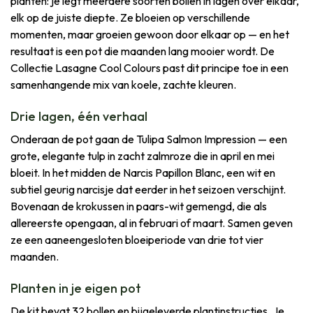
planten: je legt meerdere soorten bollen in lagen over elkaar,
elk op de juiste diepte. Ze bloeien op verschillende
momenten, maar groeien gewoon door elkaar op — en het
resultaat is een pot die maanden lang mooier wordt. De
Collectie Lasagne Cool Colours past dit principe toe in een
samenhangende mix van koele, zachte kleuren.
Drie lagen, één verhaal
Onderaan de pot gaan de Tulipa Salmon Impression — een
grote, elegante tulp in zacht zalmroze die in april en mei
bloeit. In het midden de Narcis Papillon Blanc, een wit en
subtiel geurig narcisje dat eerder in het seizoen verschijnt.
Bovenaan de krokussen in paars-wit gemengd, die als
allereerste opengaan, al in februari of maart. Samen geven
ze een aaneengesloten bloeiperiode van drie tot vier
maanden.
Planten in je eigen pot
De kit bevat 32 bollen en bijgeleverde plantinstructies. Je