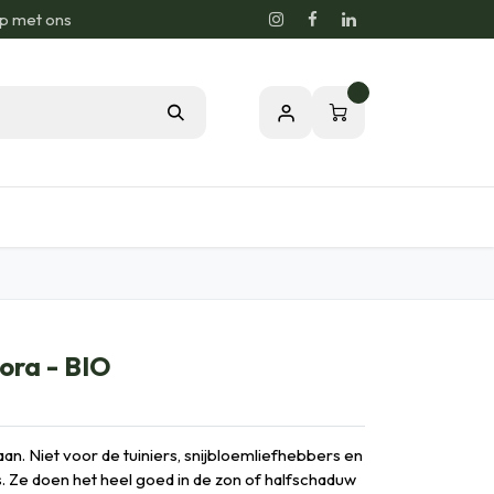
p met ons
0
sie voor de Natuur
Relatiegeschenken
ora - BIO
aan. Niet voor de tuiniers, snijbloemliefhebbers en
rs. Ze doen het heel goed in de zon of halfschaduw