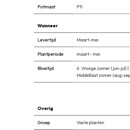
Potmaat
P11
Wanneer
Levertijd
Maart-mei
Plantperiode
maart - mei
Bloeitijd
6. Vroege zomer (jun-jul)
|
Middellaat zomer (aug-se
Overig
Groep
Vaste planten