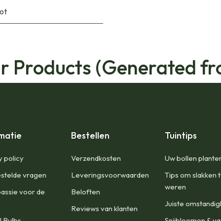
pot
ar Products (Generated fr
matie
Bestellen
Tuintips
y policy
Verzendkosten
Uw bollen plante
stelde vragen
Leveringsvoorwaarden
Tips om slakken 
weren
assie voor de
Beloften
Juiste omstandi
Reviews van klanten
l Bulbs
Snijbloemen & va