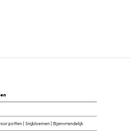
pen
voor potten
|
Snijbloemen
|
Bijenvriendelijk