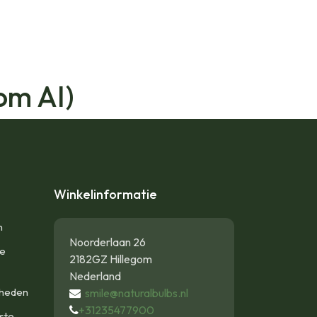
om AI)
Winkelinformatie
n
Noorderlaan 26
te
2182GZ Hillegom
Nederland
gheden
smile@naturalbulbs.nl
+31235477900
ste