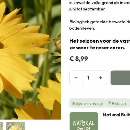
in zowel de volle grond als in 
juni tot september.
Biologisch geteelde bewortelde 
bodemleven.
Het seizoen voor de vast
ze weer te reserveren.
€
8,99
🐝Bijenvriendelijk
💐Pluktuin
Natural Bul