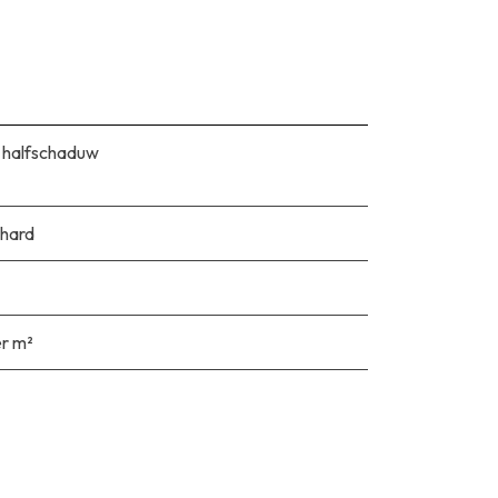
 halfschaduw
hard
er m²