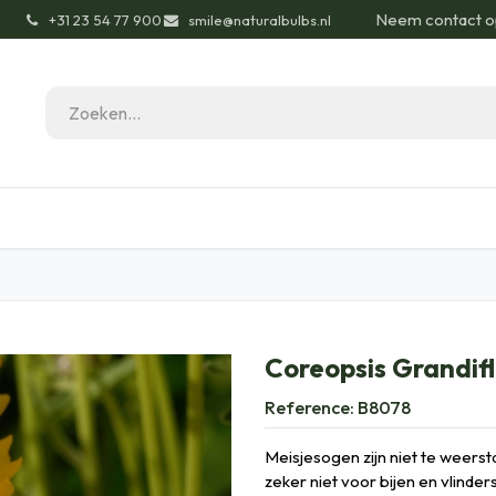
Neem contact o
͏
+31 23 54 77 900
smile@naturalbulbs.nl
gisch
Contact
Blog
Tuintips
Onze Pas
Coreopsis Grandifl
Reference:
B8078
Meisjesogen zijn niet te weerst
zeker niet voor bijen en vlinde