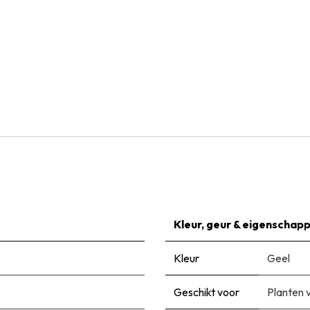
Natural Bulbs
Helenium Sahins Early Flowerer - BIO
€
8,99
Kleur, geur & eigenschap
Kleur
Geel
Geschikt voor
Planten 