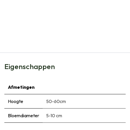
Natural Bulbs
Dahlia Fantastico - BIO
€
5,95
Eigenschappen
Afmetingen
Hoogte
50-60cm
Bloemdiameter
5-10 cm