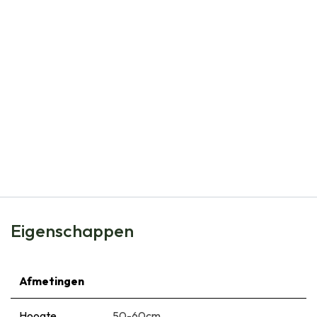
Natural Bulbs
Dahlia Arabian Night - BIO
€
5,95
Eigenschappen
Afmetingen
Hoogte
50-60cm